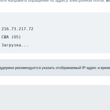
ете направить обращение по адресу электронной почты:
i
216.73.217.72
США (US)
Загрузка...
ддержки рекомендуется указать отображаемый IP-адрес и время