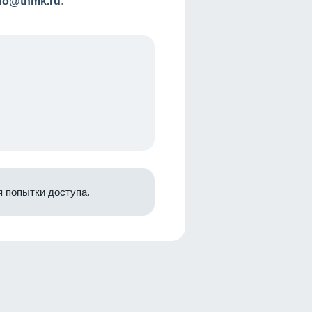
nfo@tnmk.ru
.
 попытки доступа.