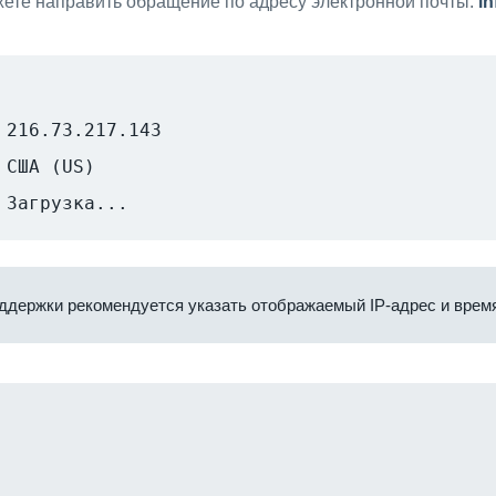
ете направить обращение по адресу электронной почты:
i
216.73.217.143
США (US)
Загрузка...
ддержки рекомендуется указать отображаемый IP-адрес и время