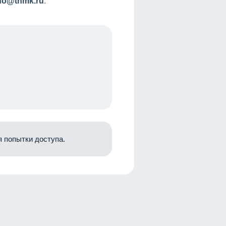
nfo@tnmk.ru
.
 попытки доступа.