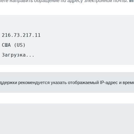
ете направить обращение по адресу электронной почты:
i
216.73.217.11
США (US)
Загрузка...
ддержки рекомендуется указать отображаемый IP-адрес и время