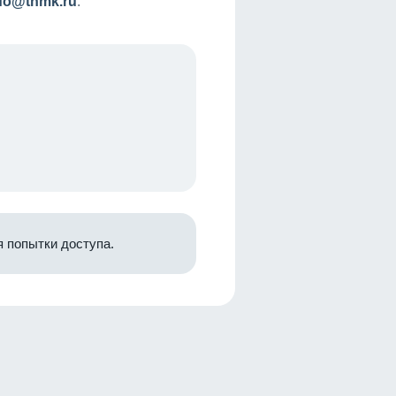
nfo@tnmk.ru
.
 попытки доступа.