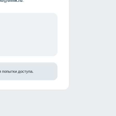
nfo@tnmk.ru
.
 попытки доступа.