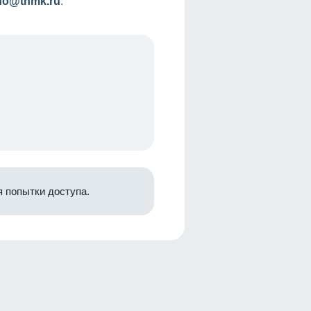
nfo@tnmk.ru
.
 попытки доступа.