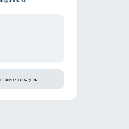
nfo@tnmk.ru
.
 попытки доступа.