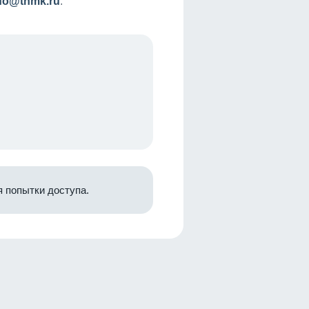
nfo@tnmk.ru
.
 попытки доступа.